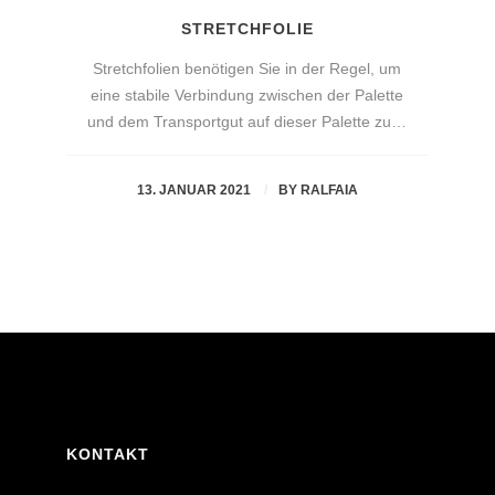
STRETCHFOLIE
Stretchfolien benötigen Sie in der Regel, um
eine stabile Verbindung zwischen der Palette
und dem Transportgut auf dieser Palette zu…
13. JANUAR 2021
BY
RALFAIA
KONTAKT